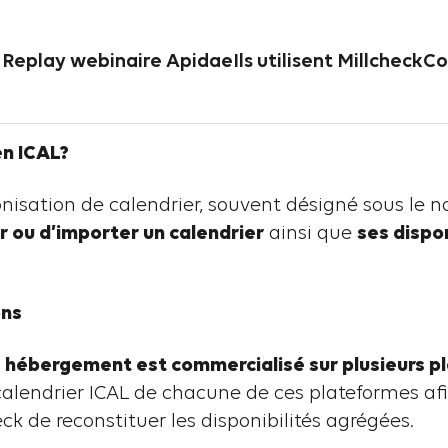
ités
/
Ressources techniques
/
Hébergeurs, où trouve
Replay webinaire Apidae
Ils utilisent Millcheck
Co
eurs, où trouver le lie
en ICAL?
nisation de calendrier, souvent désigné sous le no
r ou d’importer un calendrier
ainsi que
ses dispon
ons
e hébergement est commercialisé sur plusieurs 
lendrier ICAL de chacune de ces plateformes af
eck de reconstituer les disponibilités agrégées.