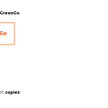
l GreenGo
nGo
et
copiez