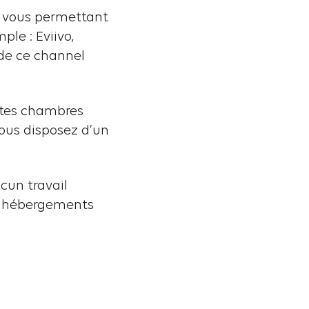
ue vous permettant
le : Eviivo,
 de ce channel
entes chambres
ous disposez d’un
cun travail
s hébergements