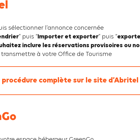
el
is sélectionner l’annonce concernée
endrier
” puis “
Importer et exporter
” puis “
exporte
haitez inclure les réservations provisoires ou no
le transmettre à votre Office de Tourisme
 procédure complète sur le site d’Abritel
nGo
 votre espace hébergeur GreenGo