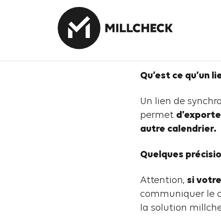
Accueil
/
Actual
Héberg
Qu’est ce qu’un li
Un lien de synchro
permet
d’exporte
autre calendrier.
Quelques précisi
Attention,
si votr
communiquer le ca
la solution millch