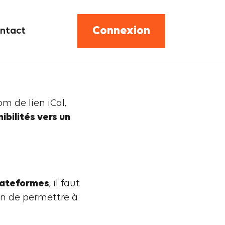
r le lien ICAL?
Connexion
ntact
n ICAL?
m de lien iCal,
ibilités vers un
plateformes
, il faut
in de permettre à