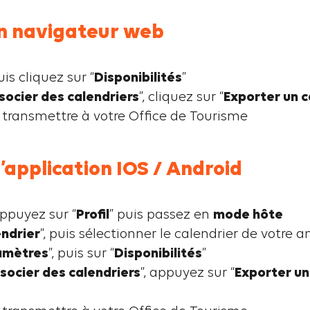
un navigateur web
s cliquez sur “
Disponibilités
”
socier des calendriers
”, cliquez sur “
Exporter un c
le transmettre à votre Office de Tourisme
l’application IOS / Android
ppuyez sur “
Profil
” puis passez en
mode hôte
ndrier
”, puis sélectionner le calendrier de votre 
amètres
”, puis sur “
Disponibilités
”
socier des calendriers
”, appuyez sur “
Exporter un